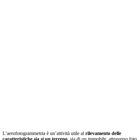
L’aerofotogrammetria è un’attività utile al
rilevamento delle
caratteristiche sia si un terreno
, sia di un immobile, attraverso foto