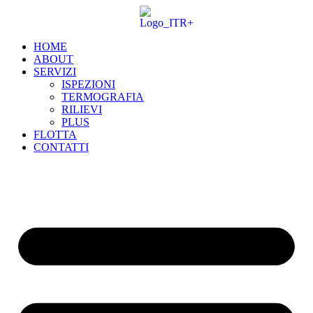
Vai
al
contenuto
HOME
ABOUT
SERVIZI
ISPEZIONI
TERMOGRAFIA
RILIEVI
PLUS
FLOTTA
CONTATTI