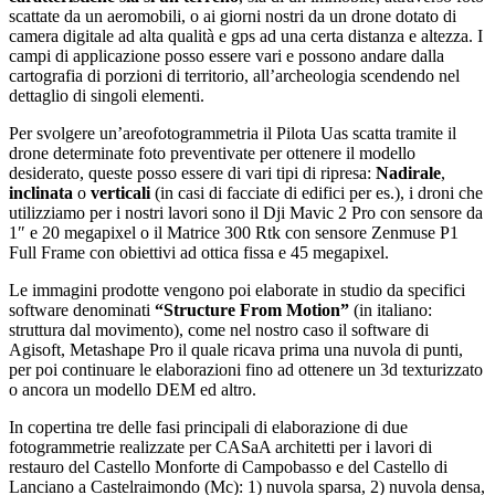
scattate da un aeromobili, o ai giorni nostri da un drone dotato di
camera digitale ad alta qualità e gps ad una certa distanza e altezza. I
campi di applicazione posso essere vari e possono andare dalla
cartografia di porzioni di territorio, all’archeologia scendendo nel
dettaglio di singoli elementi.
Per svolgere un’areofotogrammetria il Pilota Uas scatta tramite il
drone determinate foto preventivate per ottenere il modello
desiderato, queste posso essere di vari tipi di ripresa:
Nadirale
,
inclinata
o
verticali
(in casi di facciate di edifici per es.), i droni che
utilizziamo per i nostri lavori sono il Dji Mavic 2 Pro con sensore da
1″ e 20 megapixel o il Matrice 300 Rtk con sensore Zenmuse P1
Full Frame con obiettivi ad ottica fissa e 45 megapixel.
Le immagini prodotte vengono poi elaborate in studio da specifici
software denominati
“Structure From Motion”
(in italiano:
struttura dal movimento), come nel nostro caso il software di
Agisoft, Metashape Pro il quale ricava prima una nuvola di punti,
per poi continuare le elaborazioni fino ad ottenere un 3d texturizzato
o ancora un modello DEM ed altro.
In copertina tre delle fasi principali di elaborazione di due
fotogrammetrie realizzate per CASaA architetti per i lavori di
restauro del Castello Monforte di Campobasso e del Castello di
Lanciano a Castelraimondo (Mc): 1) nuvola sparsa, 2) nuvola densa,